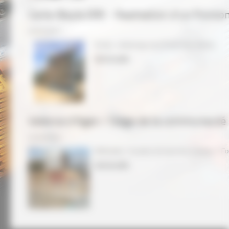
Carla-Bayle (09) - Realisation d'un fronto
07/07/2017
Etude, calepinage de 32 banches droites.
Lire la suite
Valence d'Agen / Siège de la communaut
12/10/2016
Méthodes / location de banches courbes / Fou
Lire la suite