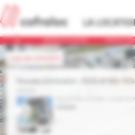
Panneau de gestion des cookies
LA LOCATIO
MATÉRIEL À LA LOCATION
SERVICES ET PR
Liste des actualités
Nouveau à la location : ESCALIB Mills MDS
05/04/2018
Pour vos travaux en hauteur : L'escalier de ch
Lire la suite