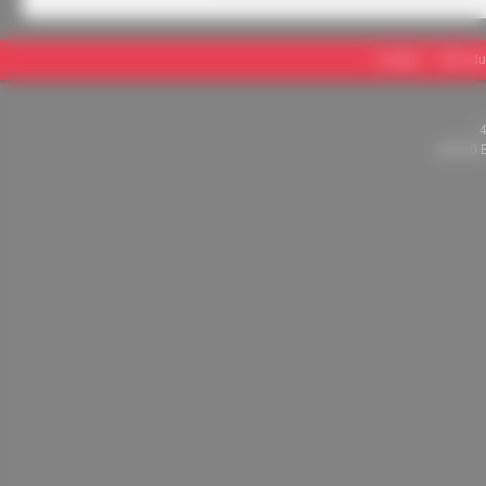
Contact
Plan du
82710