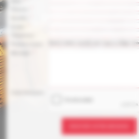
Nom :
*
Prénom :
*
Société :
*
E-mail :
Téléphone :
Produit à louer :
*
Message :
Code Antispam :