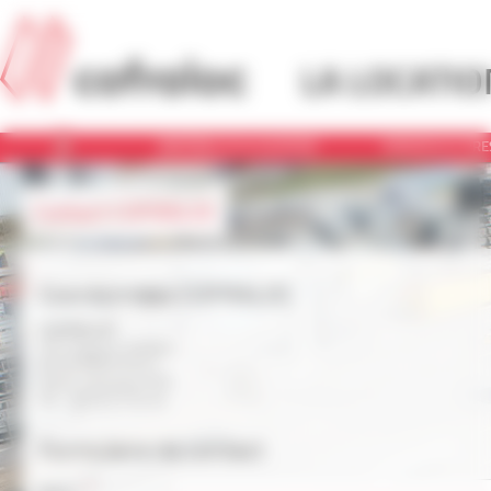
Panneau de gestion des cookies
LA LOCATIO
MATÉRIEL À LA LOCATION
SERVICES ET PR
Contact COFRALOC
Coordonnées COFRALOC
COFRALOC
475 Impasse Umberti
82710 BRESSOLS
Sortie autoroute N°67
Tel : 05.63.27.02.19
Formulaire de contact
*